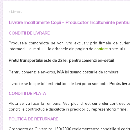
»
Livrare
Livrare Incaltaminte Copii - Producator Incaltaminte pentru 
CONDITII DE LIVRARE
Produsele comandate se vor livra exclusiv prin firmele de curi
intermediul e-mailului, la adresele din pagina de
contact
a site-ului.
Pretul transportului este de 22 lei, pentru comenzi en-detail
.
Pentru comenzile en-gros,
IVIA
isi asuma costurile de ramburs.
Livrarile se fac pe tot teritoriul tarii de luni pana sambata.
Pentru livr
CONDITII DE PLATA
Plata se va face la ramburs. Veti plati direct curierului contrava
conditiile contractuale discutate in prealabil cu reprezentantii firmei.
POLITICA DE RETURNARE
Ordonanta de Guvern nr. 130/2000 reglementeaza conditiile si cadrul c