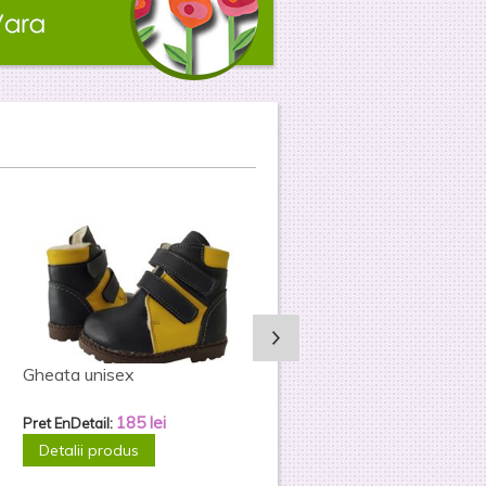
Adidas 0210
Gheata piele intoarsa V20
215
lei
195
lei
Pret EnDetail:
Pret EnDetail:
Detalii produs
Detalii produs