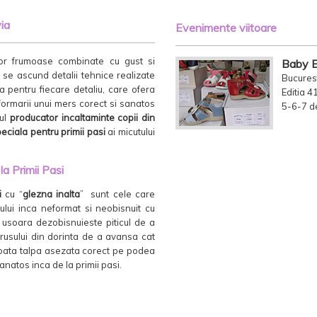
via
Evenimente viitoare
rilor frumoase combinate cu gust si
Baby 
 se ascund detalii tehnice realizate
Bucurest
a pentru fiecare detaliu, care ofera
Editia 4
formarii unui mers corect si sanatos
5-6-7 d
rul
producator incaltaminte copii din
eciala pentru primii pasi
ai micutului
la Primii Pasi
i
cu “
glezna inalta
” sunt cele care
sului inca neformat si neobisnuit cu
e usoara dezobisnuieste piticul de a
rusului din dorinta de a avansa cat
 toata talpa asezata corect pe podea
anatos inca de la primii pasi.