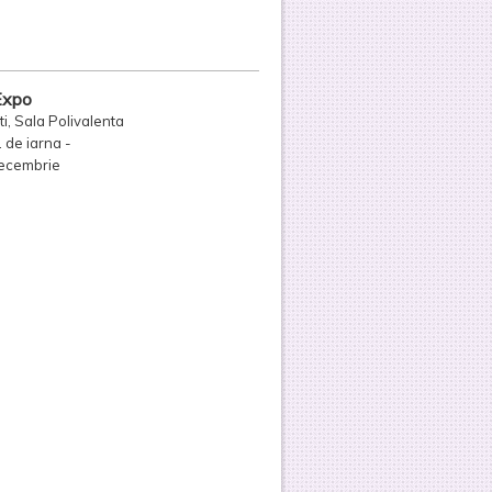
Expo
i, Sala Polivalenta
1 de iarna -
ecembrie