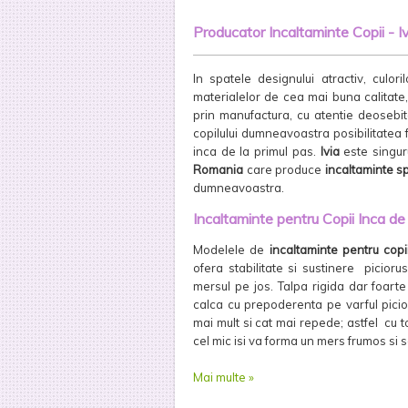
Producator Incaltaminte Copii - I
In spatele designului atractiv, culo
materialelor de cea mai buna calitate,
prin manufactura, cu atentie deosebit
copilului dumneavoastra posibilitatea 
inca de la primul pas.
Ivia
este singu
Romania
care produce
incaltaminte sp
dumneavoastra.
Incaltaminte pentru Copii Inca de 
Modelele de
incaltaminte pentru copi
ofera stabilitate si sustinere picioru
mersul pe jos. Talpa rigida dar foart
calca cu prepoderenta pe varful picio
mai mult si cat mai repede; astfel cu
cel mic isi va forma un mers frumos si s
Mai multe »