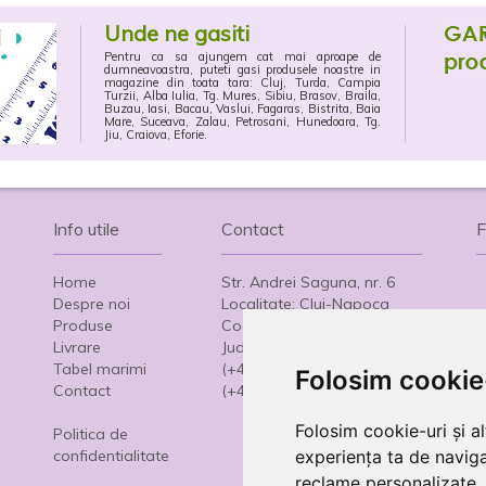
Unde ne gasiti
Pentru ca sa ajungem cat mai aproape de
dumneavoastra, puteti gasi produsele noastre in
magazine din toata tara: Cluj, Turda, Campia
Turzii, Alba Iulia, Tg. Mures, Sibiu, Brasov, Braila,
Buzau, Iasi, Bacau, Vaslui, Fagaras, Bistrita, Baia
Mare, Suceava, Zalau, Petrosani, Hunedoara, Tg.
Jiu, Craiova, Eforie.
Info utile
Contact
F
Home
Str. Andrei Saguna, nr. 6
Despre noi
Localitate: Cluj-Napoca
Produse
Cod: 400103
Livrare
Judet: Cluj
Tabel marimi
(+4) 0745 322 436
Folosim cookie
Contact
(+4) 0264 416 795
Folosim cookie-uri și a
Politica de
confidentialitate
experiența ta de naviga
reclame personalizate, 