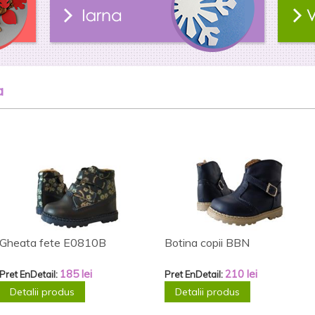
a
Gheata fete LUC51
Adidas 0209
220
lei
215
lei
Pret EnDetail:
Pret EnDetail:
Detalii produs
Detalii produs